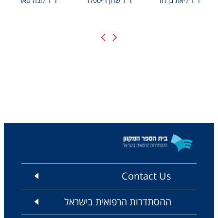
ד"ר ליאת בן דוד
ד"ר שרון רייספלד
ד"ר לובה טאו
Contact Us
ההסתדרות הרפואית בישראל