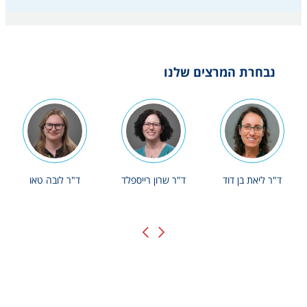
נבחרת המרצים שלנו
ד"ר ליאת בן דוד
ד"ר שרון רייספלד
ד"ר לובה טאו