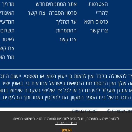
הצטרפות
אתר המתמחים
חדש
מדריך
להר"י
סרטון הסברה
צרו קשר
האיגודי
כרטיס רופא
על תהליך
המדעיי
צרו קשר
ההתמחות
תשלום 
צרו קשר
לאיגוד
צרו קש
מח' האי
ד להשכלה בלבד ואין לראות בו ייעוץ רפואי או משפטי. יישום התכ
 שלך ואין ההסתדרות הרפואית בישראל אחראית בין באופן ישיר 
ו אובדן שעלול להיגרם לך או לכל צד שלישי בעקבות שימוש בתוכן
נים של בית הספר המקוון, הם לחלוטין באחריותך הבלעדית.
ויות שמורות ©
הצהרת נגישות
להמשך שימוש במערכת, יש להסכים למדיניות המערכת ותנאי השימוש הבאים:
מדיניות פרטיות
המשך