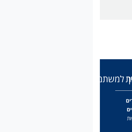
ת
ך למשתמש
ים
ם
ת