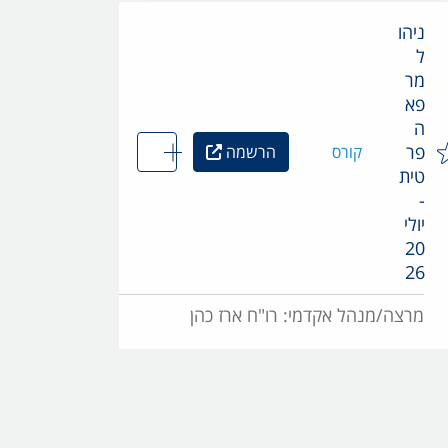
ניהו
ל
מר
פא
ה
פר
קורס
הרשמה
טית
-
יולי
20
26
מרצה/מנהל אקדמי: רו"ח ארז כהן