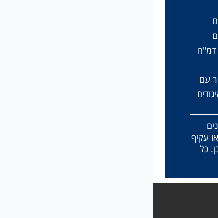
ם
ם
דמ"ח
ר עם
גודים
נים
או עקיף
. כל
x