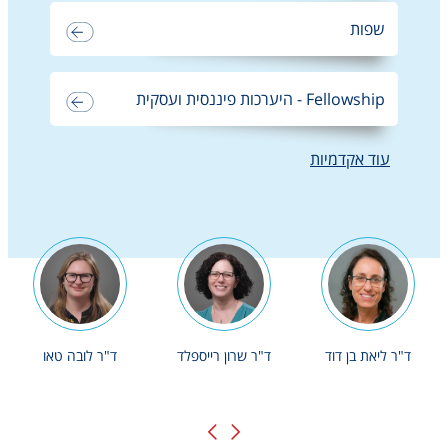
שפות
Fellowship - היערכות פיננסית ועסקית
עוד אקדמיות
נבחרת המרצים שלנו
ד"ר ליאת בן דוד
ד"ר שרון רייספלד
ד"ר לובה טאו