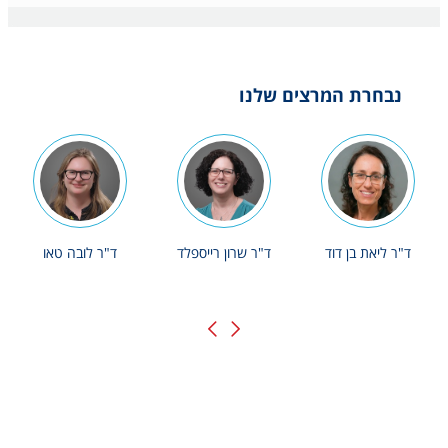
נבחרת המרצים שלנו
ד"ר ליאת בן דוד
ד"ר שרון רייספלד
ד"ר לובה טאו