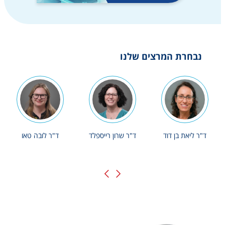
נבחרת המרצים שלנו
ד"ר ליאת בן דוד
ד"ר שרון רייספלד
ד"ר לובה טאו