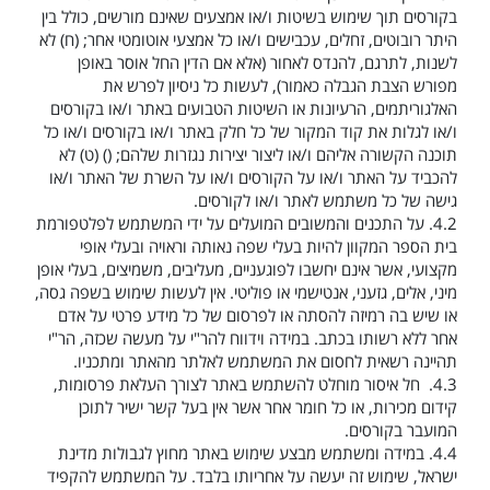
בקורסים תוך שימוש בשיטות ו/או אמצעים שאינם מורשים, כולל בין
היתר רובוטים, זחלים, עכבישים ו/או כל אמצעי אוטומטי אחר; (ח) לא
לשנות, לתרגם, להנדס לאחור (אלא אם הדין החל אוסר באופן
מפורש הצבת הגבלה כאמור), לעשות כל ניסיון לפרש את
האלגוריתמים, הרעיונות או השיטות הטבועים באתר ו/או בקורסים
ו/או לגלות את קוד המקור של כל חלק באתר ו/או בקורסים ו/או כל
תוכנה הקשורה אליהם ו/או ליצור יצירות נגזרות שלהם; () (ט) לא
להכביד על האתר ו/או על הקורסים ו/או על השרת של האתר ו/או
גישה של כל משתמש לאתר ו/או לקורסים.
4.2.
על התכנים והמשובים המועלים על ידי המשתמש לפלטפורמת
בית הספר המקוון להיות בעלי שפה נאותה וראויה ובעלי אופי
מקצועי, אשר אינם יחשבו לפוגעניים, מעליבים, משמיצים, בעלי אופן
מיני, אלים, גזעני, אנטישמי או פוליטי. אין לעשות שימוש בשפה גסה,
או שיש בה רמיזה להסתה או לפרסום של כל מידע פרטי על אדם
אחר ללא רשותו בכתב. במידה וידווח להר"י על מעשה שכזה, הר"י
תהיינה רשאית לחסום את המשתמש לאלתר מהאתר ומתכניו.
4.3.
חל איסור מוחלט להשתמש באתר לצורך העלאת פרסומות,
קידום מכירות, או כל חומר אחר אשר אין בעל קשר ישיר לתוכן
המועבר בקורסים.
4.4.
במידה ומשתמש מבצע שימוש באתר מחוץ לגבולות מדינת
ישראל, שימוש זה יעשה על אחריותו בלבד. על המשתמש להקפיד