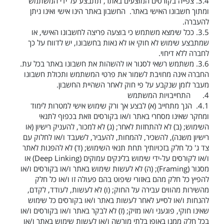
3.4.
צפייה בקורסים המוצעים באתר, תתבצע על ידי המשתמש
ומתוך חשבונו האישי באתר. החשבון באתר הינו אישי ואינו ניתן
להעברה.
3.5.
ככל שימצא משתמש כי בוצעה פריצה לחשבונו האישי, או
שמתבצע שימוש לא חוקי או לא נאות בחשבונו, יש לדווח על כך
לחברה ללא דיחוי.
3.6.
משתמש רשאי לסגור או להשהות את חשבונו באתר בכל עת.
החברה אינה מחויבת לשמור את פרטי המשתמש ותכולת חשבונו
מעבר לזמן שנקבע על פי חוק לאחר השהיית החשבון.
4.
התחייבויות המשתמש
4.1.
הנך מתחייב (א) לבצע אך ורק שימוש אישי למטרות לימוד
ומחקר שאינו מסחרי באתר ו/או בקורסים וזאת בכפוף לתנאי
השימוש; (ב) לא להתחזות לאחר; (ג) לא למכור, להעניק רישיון (או
רישיון משנה), להשכיר, להמחות, להעביר, לשעבד ו/או לחלוק עם
צד ג' כל חלק בזכויותיך תחת תנאי השימוש; (ד) לא להפנות לאתר
ו/או לקורסים על-ידי שימוש בלינקים עמוקים
(Deep Linking)
או
מסגור (
Framing
); (ה) לא לעשות שימוש באתר ו/או בקורסים ו/או
להפיץ כל חלק מהם באזורי שיפוט בהם פעולה זו ו/או כל חלק
מהשירות מהווים עבירה על החוק; (ו) לא לעשות, לעודד, לקדם,
להנחות ו/או לסייע לאחר לעשות באתר ו/או בקורסים כל שימוש
שאינו חוקי, פוגעני ו/או מזיק; (ז) לא לבקר באתר ו/או בקורסים ו/או
בכל חלק ממנו באופן בלתי מורשה ו/או לעשות שימוש באתר ו/או