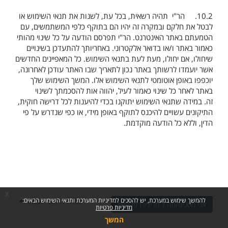
10.2.
הר"י תהיה רשאית, בכל עת, לשנות את תנאי השימוש או
לבטל את חלקם ובמקרה זה יהיו הם בתוקף כלפי המשתמשים, עם
הטמעתם באתר האינטרנט. הר"י תפרסם הודעה על כל שינוי מהותי
כאמור באתר ו/או בדואר אלקטרוני. באחריותך להתעדכן בשינויים
שיחולו, אם יחולו, מעת לעת בתנאי השימוש. כל המאפיינים החדשים
אשר יועמדו לרשותך באתר נכון לתאריך שבו האתר עודכן לאחרונה,
יוכפפו באופן אוטומטי לתנאי השימוש אלו. המשך השימוש שלך
באתר לאחר כל שינוי כאמור לעיל, יהווה אות להסכמתך לשינוי
זה.
במידה שתנאי השימוש יתוקנו בכדי להיענות לכל דרישה חוקית,
התיקונים עשויים להיכנס לתוקף באופן מידי, או כפי שנדרש על פי
הדין, וללא כל הודעה מוקדמת.
x
חזרה לראש העמוד
להמשך שימוש במערכת, יש להסכים למדיניות המערכת ותנאי השימוש הבאים:
אני מסכים/מה ל מדיניות פרטיות
מדיניות פרטיות
המשך