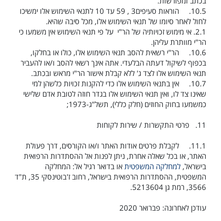
בכתב ומפורשות.
10.5.
הוראות סעיפים
3
,
9
5
עד
10
לתנאי השימוש אלו ימשיכו
לחול לאחר סיומו של תנאי השימוש אלו, מכל סיבה שהיא.
2.1.
אי מימוש זכויותיה של הר"י על פי תנאי השימוש אין משמעו כי
הר"י מוותרת עליהן.
10.6.
הר"י רשאית להסב תנאי השימוש אלו, כולו או בחלקו,
בכפוף לשיקול דעתה הבלעדי. אתה אינך רשאי להסב ו/או להעביר
תנאי השימוש אלו לצד ג' ללא קבלת אישור הר"י מראש ובכתב.
10.7.
אין בתנאי השימוש אלו כדי להקנות זכויות כלשהן למי
שאינו צד לו, ואין תנאי השימוש אלו בגדר חוזה לטובת אדם שלישי
כמשמעו בחוק החוזים (חלק כללי), תשל"ג-1973;
11.
פרטי התקשרות / שירות לקוחות
11.1.
לקבלת פרטים אודות האתר ו/או הקורסים, דרך פעולת
האתר, או בכל שאלה אחרת, ניתן לפנות אל ההסתדרות הרפואית
בישראל,
למחלקה המשפטית
או בדואר רגיל אל: המחלקה
המשפטית, ההסתדרות הרפואית בישראל, רחוב ז'בוטינסקי 35, ת"ד
3566, רמת גן 5213604
.
עודכן לאחרונה: פברואר 2020