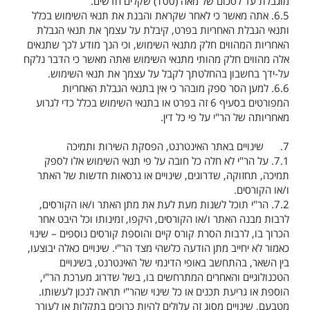
מוגבלת עד לסכום של מאה (100) שקלים חדשים.
6.5.
אתה מאשר כי לאחר שקראת והבנת את תנאי השימוש בכלל
ותנאי הגבלת האחריות בפרט, קיבלת על עצמך את תנאי הגבלת
האחריות המהווים חלק
מתנאי
השימוש, וכי הנך מודע לכך שתנאים
אלה מהווים חלק מהותי מתנאי השימוש ואתה מאשר כי הדבר נלקח
על-ידך בחשבון בהחלטתך לקבל על עצמך את תנאי השימוש.
6.6.
למען הסר ספק מובהר כי אין
בתנאי
הגבלת האחריות
המפורטים בסעיף
6
זה בפרט או בתנאי השימוש בכלל כדי לגרוע
מאחריותה של הר"י על פי כל דין.
7.
שינויים באתר האינטרנט,
ה
פסקת השירות ותמיכה
7.1.
על הר"י לא חלה כל חובה על פי תנאי השימוש אלו לספק
תמיכה, תחזוקה, שדרוגים, שינויים או גרסאות חדשות של האתר
ו/או הקורסים.
7.2.
הר"י תוכל לשנות מעת לעת את מתן האתר ו/או הקורסים,
לרבות מבנה האתר ו/או הקורסים, היקפו, זמינותו וכל היבט אחר
הכרוך בו, לרבות הסרת קורס קיים והוספת קורסים נוספים – שינוי
כאמור לא יחייב מתן הודעה כלשהי מצד הר"י. שינויים כאלה יבוצעו,
בין השאר, בהתחשב באופי הדינמי של האינטרנט, בשינויים
הטכנולוגיים והאחרים המתרחשים בו, בשל שדרוג מערכת הר"י,
הוספת או גריעת תכנים או כל שינוי שהר"י תראה לנכון לעשותו.
מטבעם, שינויים מסוג זה עלולים להיות כרוכים בתקלות או לעורר