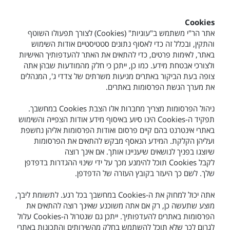
Cookies
אתר הר"י משתמש ב"עוגיות" (
Cookies
) לצורך תפעולו השוטף
והתקין, ובכלל זה כדי לאסוף נתונים סטטיסטיים אודות השימוש
באתר, לאימות פרטים, כדי להתאים את האתר להעדפותיך האישיות
ולצורכי אבטחת מידע. כמו כן, ייתכן כי חלק מהמודעות שבהן אתה
צופה בעת הביקור באתרים מגיעות משרתים של צדדי ג', המנהלים
את מערך הגשת הפרסומות באתרים.
ניהול הפרסומות מצריך מחברות אלו הצבת
Cookies
במחשבך.
תפקיד ה-
Cookies
הינו סיוע באיסוף מידע אודות הצפייה והשימוש
באתרי אינטרנט בהם קיים פרסום ואודות הפרסומות אליהן נחשפת
ועליהן הקלקת. המידע הנאסף מבקש להתאים את הפרסומות
שיוצגו בפניך לנושאים שיעניינו אותך. אם אינך רוצה
לקבל
Cookies
תוכל להימנע מכך על ידי שינוי ההגדרות בדפדפן
שלך. לשם כך היעזר בקובץ העזרה של הדפדפן.
אתה יכול למחוק את ה-
Cookies
במחשבך בכל רגע. לתשומת ליבך,
מוצע שתעשה כן, רק אם אתה משוכנע שאינך רוצה להתאים את
הפרסומות באתרים להעדפותיך. ייתכן גם שנטרול ה-
Cookies
עלול
לגרום לכך שלא תוכל להשתמש בחלק מהשירותים והתכונות באתרי