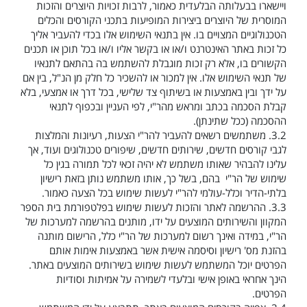
ויישארו בבעלותה הבלעדית כאמור, לרבות זכויות היוצרים והזכות
המוסרית של היוצרים ביצירות המופיעות בתכני הקורסים והכלים
הטכנולוגיים המצויים בו. אין בתנאי השימוש אלו בכדי להעביר אליך
כל זכות באתר האינטרנט ו/או או בקשר אליו ו/או בכל תוכן או תכנים
הקשורים בו, אלא רק זכות מוגבלת להשתמש בה בהתאם לתנאיו
של תנאי השימוש אלו. אין למכור או להשכיר כל חלק מן הנ"ל, בין אם
על ידך ובין באמצעות או בשיתוף צד שלישי, בכל דרך או אמצעי, בלא
קבלת הסכמה בכתב ומראש מהר"י, לפי העניין ובכפוף לתנאי
ההסכמה (ככל שתינתן).
3.2.
משתמשים רשאים להעביר להר"י הצעות, רעיונות והמלצות
לגבי קורסים חדשים, שירותים חדשים, שיפורים טכנולוגים ועוד, אך
עלינו להבהיר שאותו משתמש לא יהיה זכאי לכל תמורה בגין כל
שימוש של הר"י בהם, בשל כך, אותו משתמש נותן בזאת רישיון
בלתי-הדיר וכלל-עולמי להר"י לעשות שימוש בכל הצעה כאמור.
3.3.
ההרשמה לאתר והזכות לעשות שימוש בפלטפורמת בית הספר
המקוון והשירותים המוצעים על ידו, מותנים בהרשמה למערכות של
הר"י, במידה ואינך רשום למערכות של הר"י כלל, הרישום מותנה
בהזנת מס' רישיון וסיסמה אישית אשר באמצעות אימות אותם
הפרטים יוכל המשתמש לעשות שימוש בשירותים המוצעים באתר.
הינך אחראי באופן אישי ובלעדי לשמירה על אמיתות וסודיות
הפרטים.