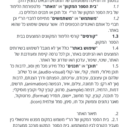
במסמך זה תהיינה משמעותם של המונחים הבאים כמצוין להלן:
1.1
"
בית הספר המקוון
" או "
האתר
" פלטפורמת הלימוד
של בית הספר המקוון של הר"י וכל תוכן או תכנים הכלולים בו.
1.2
"
משתמש
" או "
משתמשים
" מתייחס לחברי הר"י וכן
חברי כל אותם האיגודים הכפופים לה אשר עושים שימוש כל שהוא
באתר.
1.3
"קורסים"
קורסי הלימוד המקוונים המוצעים בבית
הספר המקוון
.
1.4
"
שימוש באתר
" כולל אך לא מוגבל לשימוש
בשירותים
המוצעים ו/או הניתנים באתר, וכן
לכל גרסה קיימת ומעודכנת של
האתר, שינוי, שיפור, עדכון ו/או שדרוג של האתר.
1.5
"
תוכן
" או "
תכנים
" כולל מידע מכל מין וסוג, לרבות כל
תוכן מילולי, חזותי, קולי, אור-קולי (
audio-visual
), או כל שילוב
שלהם וכן עיצובם, עיבודם, עריכתם, הפצתם ודרך הצגתם, לרבות
(אך לא רק): כל תמונה, צילום, איור, הנפשה (
animation
), תרשים,
דמות, הדמיה, דגימה (
sample
), סרטון, קובץ קולי וקובץ מוסיקלי;
כל תוכנה, קובץ, קוד מחשב, יישום, תסדיר (
format
), פרוטוקול,
מאגר נתונים וממשק וכל תו, סימן, סמל וצלמית (
icon
).
2.
תיאור האתר
2.1.
בית הספר המקוון של הר"י משמש במקום מפגש ווירטואלי בין
מעביר הקורס לבין המשתמש. בית הספר המקוון מורכב ממערכת