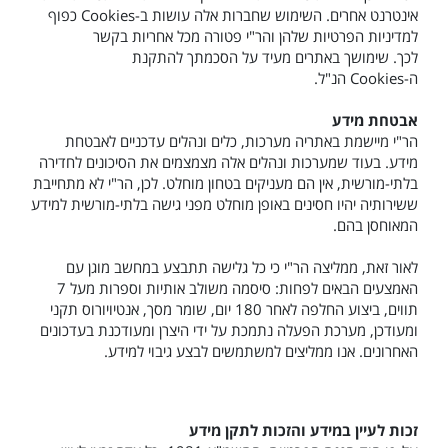
אינטרנט אחרים. השימוש שחברות אלה עושות ב-
Cookies
כפוף
למדיניות הפרטיות שלהן והר"י פטורה מכל אחריות בקשר
לכך. שימושך באתרים מעיד על הסכמתך להתקנת
ה-
Cookies
הנ"ל.
אבטחת מידע
הר"י מיישמת באתריה מערכות, כלים ונהלים עדכניים לאבטחת
מידע. בעוד שמערכות ונהלים אלה מצמצמים את הסיכונים לחדירה
בלתי-מורשית, אין הם מעניקים בטחון מוחלט. לכן, הר"י לא מתחייבת
ששירותיה יהיו חסינים באופן מוחלט מפני גישה בלתי-מורשית למידע
המאוחסן בהם.
לאור זאת, ממליצה הר"י כי כל גלישה תתבצע במחשב מוגן עם
האמצעים הבאים לפחות: סיסמה משולב אותיות וספרות מעל 7
תווים, ביצוע החלפה לאחר 180 יום, שומר מסך, אנטיויורוס תקני
ומעודכן, מערכת הפעלה נתמכת על ידי היצרן ומעודכנת בעדכונים
האחרונים. אנו ממליצים למשתמשים לבצע גיבוי למידע.
זכות לעיין במידע
והזכות לתקן מידע