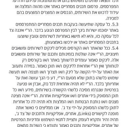
ולכל תוצאה שתיגרם משימוש בהם או מהסתמכות עליהם חלה על
המפרסמים. פרסום תכנים מסחריים באתר אינו מהווה המלצה או
עידוד לרכוש את השירותים, הנכסים או המוצרים המוצעים בהם
למכירה.
5.3.
כל עסקה שתיעשה בעקבות תכנים מסחריים המתפרסמים
באתר יסוכמו ישירות בינך לבין המפרסם הנוגע בדבר. הר"י איננה צד
לכל עסקה כזו, והיא לא תישא באחריות לשירותים וטובין שיוצעו
בתכנים המסחריים באתר או ירכשו באמצעותן.
5.4.
ככל שהאתר ו/או הקורסים מכילים לינקים לשירותים ומשאבים
חיצוניים, הר"י אינה שולטת בזמינותם ותכנם של שירותים ומשאבים
אלה. לינקים כאמור עומדים לרשותך באתר ו/או בקורסים רק
לנוחותך ואין הר"י אחראית ללינקים ו/או תוכן כאמור. במידה ותעזוב
את האתר על-ידי הקשה על לינק ו/או תצרוך ו/או תצפה ו/או תעשה
שימוש כלשהו בתוכן שלא מטעם הר"י, דע כי הנך עושה זאת על
אחריותך בלבד. הר"י לא תהיה אחראית לכל נזק, אבדן או פגיעה
בפרטיות שנגרמו מסיבה כלשהי הקשורה בשירותים, מידע ו/או כל
תוכן המסופק בידי אתרים ו/או אפליקציות אחרות. הר"י אינה מציגה
מצגים ו/או נותנת הבטחות ו/או המלצות ולא תהיה לה כל אחריות
לתוכן כלשהו המסופק על-ידי צד ג'. אנו ממליצים כי כאשר אתה
מופנה לקישורים
(Links)
, אתרים, אפליקציות ולתכנים של צד ג',
תהיה זהיר ותקרא לעומק ותציית לתנאי השימוש ומדיניות הפרטיות
של אתרים, אפליקציות ותכנים כאמור ותוודא כי השירות מתאים