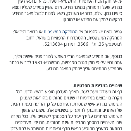
על-פי חוק הגנת הפרטיות, התשמ"א-1981, כל אדם זכאי לעיין
במידע שעליו המוחזק במאגר מידע. אדם שעיין במידע שעליו ומצא
כי אינו נכון, שלם, ברור או מעודכן, רשאי לפנות לבעל מאגר המידע
בבקשה לתקן את המידע או למוחקו.
פנייה כזאת יש להפנות אל
המחלקה המשפטית
או בדואר רגיל אל:
המחלקה המשפטית, ההסתדרות הרפואית בישראל, רחוב
ז'בוטינסקי 35, ת"ד 3566, רמת גן 5213604.
בנוסף, אם המידע שבמאגרי הר"י משמש לצורך פניה אישית אליך,
אתה זכאי על-פי חוק הגנת הפרטיות, התשמ"א-1981 לדרוש בכתב
שהמידע המתייחס אליך יימחק ממאגר המידע.
שינויים במדיניות הפרטיות
דף זה מעודכן מעת לעת. תאריך העדכון מופיע בראש הדף. בכל
מקרה בו יבוצעו במדיניות זו שינויים מהותיים בהוראות שעניינן
השימוש במידע אישי שמסרת, תפורסם על כך הודעה בעמוד הבית
של האתרים ומחובתך להתעדכן בשינויים אלו, משום שהמשך
השימוש באתרים על ידך יעיד על הסכמתך לשינויים אלו. בכל מקרה
שבו השינויים במסמך המדיניות אינם מהותיים, הם יהיו מעודכנים
בהתאם לתאריך המופיע בראש הדף ובאחריות המשתמש להתעדכן