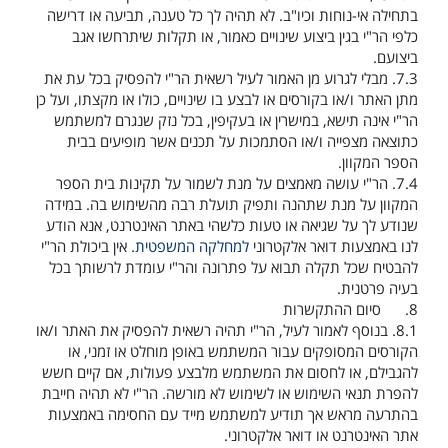
בתחילה אי-נוחות וכיו"ב. לא תהיה לך כל טענה, תביעה או דרישה
כלפי הר"י בגין ביצוע שינויים כאמור, או תקלות שיתרחשו אגב
ביצועם.
7.3.
מבלי לגרוע מן האמור לעיל רשאית הר"י להפסיק בכל עת את
מתן האתר ו/או בקורסים או לבצע בו שינויים, כולו או מקצתו, ועל כן
הר"י אינה תישא, במישרין או בעקיפין, בכל נזק שנגרם למשתמש
כתוצאה מצפייה ו/או הסתמכות על תכנים אשר מופיעים בבית
הספר המקוון.
7.4.
הר"י עושה מאמצים על מנת לשמור על תקינות בית הספר
המקוון על מנת שתהנה ותפיק תועלת רבה מהשימוש בה. במידה
שנודע לך על שגיאה או טעות כלשהי באתר האינטרנט, אנא הודע
לנו באמצעות דואר אלקטרוני
למחלקה המשפטית
. אין ביכולת הר"י
להבטיח שכל תקלה תבוא על פתרונה והר"י עומדת לרשותך בכל
בעיה פרטנית.
8.
סיום ההתקשרות
8.1.
בנוסף לאמור לעיל, הר"י תהיה רשאית להפסיק את האתר ו/או
הקורסים המסופקים עבור המשתמש באופן מוחלט או זמני, או
להגבילם, או לחסום את המשתמש מלבצע פעולות, אם קיים חשש
להפרת תנאי השימוש או לשימוש לא מורשה. הר"י לא תהיה חייבת
בהתרעה מראש אך תודיע למשתמש מייד עם החסימה באמצעות
אתר האינטרנט או דואר אלקטרוני.