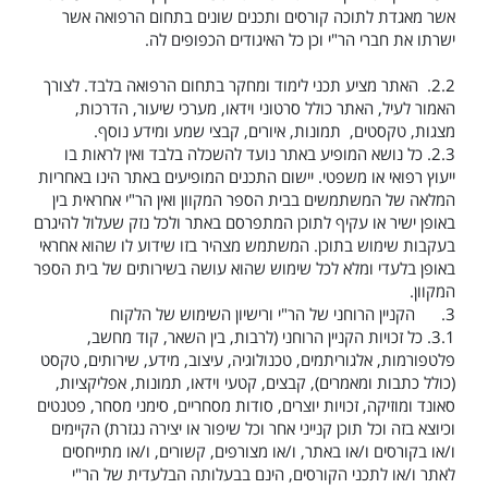
אשר מאגדת לתוכה קורסים ותכנים שונים בתחום הרפואה אשר
ישרתו את חברי הר"י וכן כל האיגודים הכפופים לה.
2.2.
האתר מציע תכני לימוד ומחקר בתחום הרפואה בלבד. לצורך
האמור לעיל, האתר כולל סרטוני וידאו, מערכי שיעור, הדרכות,
מצגות, טקסטים, תמונות, איורים, קבצי שמע ומידע נוסף.
2.3.
כל נושא המופיע באתר נועד להשכלה בלבד ואין לראות בו
ייעוץ רפואי או משפטי. יישום התכנים המופיעים באתר הינו באחריות
המלאה של המשתמשים בבית הספר המקוון ואין הר"י אחראית בין
באופן ישיר או עקיף לתוכן המתפרסם באתר ולכל נזק שעלול להיגרם
בעקבות שימוש בתוכן. המשתמש מצהיר בזו שידוע לו שהוא אחראי
באופן בלעדי ומלא לכל שימוש שהוא עושה בשירותים של בית הספר
המקוון.
3.
הקניין הרוחני של הר"י ורישיון השימוש של הלקוח
3.1.
כל זכויות הקניין הרוחני (לרבות, בין השאר, קוד מחשב,
פלטפורמות, אלגוריתמים, טכנולוגיה, עיצוב, מידע, שירותים, טקסט
(כולל כתבות ומאמרים), קבצים, קטעי וידאו, תמונות, אפליקציות,
סאונד ומוזיקה, זכויות יוצרים, סודות מסחריים, סימני מסחר, פטנטים
וכיוצא בזה וכל תוכן קנייני אחר וכל שיפור או יצירה נגזרת) הקיימים
ו/או בקורסים ו/או באתר, ו/או מצורפים, קשורים, ו/או מתייחסים
לאתר ו/או לתכני הקורסים, הינם בבעלותה הבלעדית של הר"י