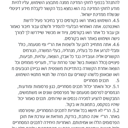
להתנהל בכפוף לחוקי המדינה ממנה מתבצע השימוש, עליו להיות
מודע לחוקי המדינה בה הוא נמצא בכל הקשור לקבלת מידע דיגיטלי
שנשלח ממדינת ישראל.
4.5.
השימוש באתר ו/או בקורסים כרוך בחיבור פעיל לרשת
האינטרנט. אתה האחראי הבלעדי להסדיר ולשלם עבור חיבור כאמור
וכן עבור כל אתר ו/או בקורסים, ציוד או מכשיר שיידרשו לך לצורך
גישה ושימוש באתר ו/או בקורסים.
4.6.
אתה מתחייב להגן על ולשפות את הר"י ומי מטעמה, כולל
ומבלי לגרוע את כל בעליה, מנהליה, בעלי המשרה, הגורמים
הקשורים אליה ועובדיה נגד כל אבדן, הוצאה, עלויות, תביעות,
פיצויים (כולל הוצאות בשל שכר טרחת עו"ד, תעריפי מומחים וכל
הוצאה אחרת הקשורה בהתדיינות משפטית ו/או גבייה) הנובעים מ
ו/או שבאופן כלשהו קשורים עם הפרה של תנאי מתנאי השימוש.
5.
תכנים מסחריים
5.1.
יכול והאתר יכלול תכנים מסחריים, כגון פרסומות ומודעות,
הנמסרים לפרסום מטעמם של מפרסמים שונים או משתמשים,
המבקשים להציע למכירה נכסים או שירותים. תכנים כאמור יכול
שיהיו בטקסט, בתמונות או בקול.
5.2.
הר"י לא תישא בכל אחריות לתכנים המסחריים, שיפורסמו
באתר. הר"י אינה כותבת, בודקת, מוודאת או עורכת את תוכן
הפרסומים הללו או אמיתותם. האחריות היחידה לתכנים המסחריים