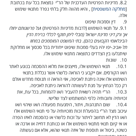
8.2.
מדיניות הפרטיות העדכנית של הר"י נמצאת בכל עת בכתובת
[
מחלקה המשפטית
] , והיא מהווה חלק בלתי נפרד מתנאי שימוש
אלה.
9.
דין וסמכות שיפוט
9.1.
על תנאי השימוש (לרבות מדיניות הפרטיות) ו
על פרשנותם יחולו
אך ורק דיני מדינת ישראל (מבלי ליתן תוקף לכללי ברירת הדין
הבינלאומי הקבועים בהם). בתי המשפט המוסמכים במחוז
תל-אביב
-יפו יהיו בעלי סמכות שיפוט ייחודית בכל סכסוך או מחלוקת
שיתגלעו בין הצדדים כתוצאה מתנאי שימוש אלו.
10.
שונות
10.1.
תנאי השימוש אלו, מייצגים את מלוא ההסכמה בנוגע לאתר
ו/או הקורסים. אם ייקבע כי הוראה כלשהי אשר נכללת בתנאי
השימוש אלו אינה ניתנת לאכיפה, אזי הוראה זו תנוסח מחדש אולם
רק ככל הנחוץ על מנת לעשותה להוראה ניתנת לאכיפה.
10.3.
הר"י תהיה רשאית להעביר ו/או להמחות, בכל עת, את
זכויותיה וחובותיה כלפי המשתמש לצד שלישי.
10.4.
שום התנהגות, ויתור, הימנעות מפעולה ו/או שיהוי ו/או
עיכוב מצד הר"י בהפעלת זכות מזכויותיה על פי תנאי השימוש אלו
ו/או הדין לא תחשב לויתור על זכות כלשהי או כהסכמה לאיזו הפרה
או אי קיום תנאי מתנאי השימוש אלו או כנותנת דחייה או ארכה או
כשינוי, ביטול או תוספת של איזה תנאי שהוא, אלא אם נעשתה