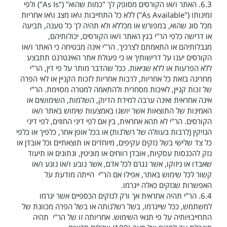
6.3.
האתר ו/או הקורסים מסופק לך "כמות שהוא" ("
As Is
") ולפי
זמינותו ("
As Available
") ללא כל התחייבות ו\או מצג ו\או אחריות
מכל סוג שהוא, במפורש או מכללא ולא תהיה לך כל טענה, תביעה
או דרישה כלפי הר"י בגין האתר ו/או הקורסים, יכולותיהם,
מגבלותיהם או התאמתם לצרכיך. הר"י אינה מבטיחה כי האתר ו/או
הקורסים יענו על דרישותיך או כי פעולת אתר האינטרנט תתבצע
ללא הפרעות או ללא שגיאות. ככל שהדבר מותר על פי דין, הר"י
מחריגה בזאת כל אחריות, לרבות אחריות לזכות הקניין או לאי הפרה
של זכות קניין, לאיכות מסחרית ולהתאמה למטרה מסוימת. הר"י
אינה אחראית ואינה ערבה למידת הדיוק, השלמות, השימושים או
האמינות של התוצאות אשר יושגו באמצעות שימוש באתר ו/או
הקורסים. הר"י לא תהא אחראית, בין אם לפי דיני החוזים, לפי דיני
הנזיקין (לרבות בעוולה של רשלנות) או בכל אופן אחר, כלפיך או כלפי
כל צד שלישי בשל נזקים עקיפים, מיוחדים או תוצאתיים וכל אובדן או
נזק להכנסות עסקיות, אובדן רווחים או מוניטין, ונתונים או תיעוד
שאבדו או ניזוקו, אשר נגרם לכל אדם, אשר נובע ו/או נוגע ו/או
קשור לכל שימוש באתר, אפילו אם הר"י הייתה מודעת על
האפשרות שנזקים כאלה ייגרמו.
6.4.
הר"י תהיה אחראית אך ורק לנזקים הכספיים אשר יגרמו
למשתמש, ככל שייגרמו, בשל רשלנותה או בשל הפרה מכוונת של
התחייבויותיה על פי תנאי השימוש. אחריותה זו של הר"י תהיה