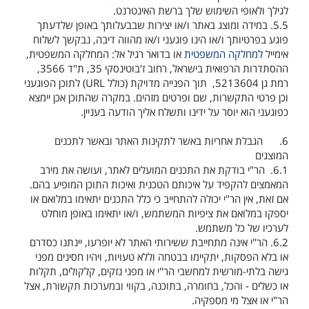
לגילך ולאופי השימוש שלך ברשת האינטרנט
.
5.5.
במידה ומוצג באתר ו/או יצירות שבבעלותך באופן שלדעתך
פוגע בפרטיותך ו/או הינו פוגעני ו/או מהווה דיבה,
נבקשך לשלוח
אימייל
למחלקה המשפטית
או בדואר רגיל אל: המחלקה המשפטית,
ההסתדרות הרפואית בישראל, רחוב ז'בוטינסקי 35, ת"ד 3566,
רמת גן 5213604,
תוך הפנייה מדויקת (כולל
URL
) לתוכן הפוגעני
וכן פרטי התקשרות, שם ופרטים מזהים. במקרה שהתוכן אכן יימצא
כפוגעני הוא יוסר על ידינו ותשלח אליך הודעה בעניין.
6.
הגבלת אחריות באשר לתקינות האתר ובאשר לתכנים
המוצגים
6.1.
הר"י בודקת את התכנים המועלים לאתר, ועושה את מירב
המאמצים להקפיד על איכותם הטכנית ואיכות התוכן המופיע בהם.
אם זאת, אין הר"י יכולה להתחייב כי כלל התכנים יתאימו במלואם או
יספקו במלואם את ציפיות המשתמש, ו/או יתאימו באופן מוחלט
לערכיו של כל משתמש.
6.2.
הר"י אינה מתחייבת ששירותי האתר לא יופרעו, יינתנו כסדרם
או בלא הפסקות, יתקיימו בבטחה וללא טעויות, ויהיו חסינים מפני
גישה בלתי-מורשית למחשבי הר"י או מפני נזקים, קלקולים, תקלות
או כשלים - והכל, בחומרה, בתוכנה, בקווי ובמערכות תקשורת, אצל
הר"י או אצל מי מספקיה.