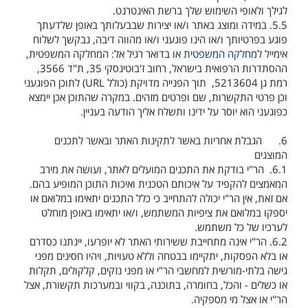
לגילך ולאופי השימוש שלך ברשת האינטרנט
.
5.5.
במידה ומוצג באתר ו/או יצירות שבבעלותך באופן שלדעתך
פוגע בפרטיותך ו/או הינו פוגעני ו/או מהווה דיבה,
נבקשך לשלוח
אימייל
למחלקה המשפטית
או בדואר רגיל אל: המחלקה המשפטית,
ההסתדרות הרפואית בישראל, רחוב ז'בוטינסקי 35, ת"ד 3566,
רמת גן 5213604,
תוך הפנייה מדויקת (כולל
URL
) לתוכן הפוגעני
וכן פרטי התקשרות, שם ופרטים מזהים. במקרה שהתוכן אכן יימצא
כפוגעני הוא יוסר על ידינו ותשלח אליך הודעה בעניין.
6.
הגבלת אחריות באשר לתקינות האתר ובאשר לתכנים
המוצגים
6.1.
הר"י בודקת את התכנים המועלים לאתר, ועושה את מירב
המאמצים להקפיד על איכותם הטכנית ואיכות התוכן המופיע בהם.
אם זאת, אין הר"י יכולה להתחייב כי כלל התכנים יתאימו במלואם או
יספקו במלואם את ציפיות המשתמש, ו/או יתאימו באופן מוחלט
לערכיו של כל משתמש.
6.2.
הר"י אינה מתחייבת ששירותי האתר לא יופרעו, יינתנו כסדרם
או בלא הפסקות, יתקיימו בבטחה וללא טעויות, ויהיו חסינים מפני
גישה בלתי-מורשית למחשבי הר"י או מפני נזקים, קלקולים, תקלות
או כשלים - והכל, בחומרה, בתוכנה, בקווי ובמערכות תקשורת, אצל
הר"י או אצל מי מספקיה.