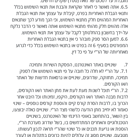
מוגבלת עד לסכום של מאה (100) שקלים חדשים.
6.5.
אתה מאשר כי לאחר שקראת והבנת את תנאי השימוש בכלל
ותנאי הגבלת האחריות בפרט, קיבלת על עצמך את תנאי הגבלת
האחריות המהווים חלק
מתנאי
השימוש, וכי הנך מודע לכך שתנאים
אלה מהווים חלק מהותי מתנאי השימוש ואתה מאשר כי הדבר נלקח
על-ידך בחשבון בהחלטתך לקבל על עצמך את תנאי השימוש.
6.6.
למען הסר ספק מובהר כי אין
בתנאי
הגבלת האחריות
המפורטים בסעיף
6
זה בפרט או בתנאי השימוש בכלל כדי לגרוע
מאחריותה של הר"י על פי כל דין.
7.
שינויים באתר האינטרנט,
ה
פסקת השירות ותמיכה
7.1.
על הר"י לא חלה כל חובה על פי תנאי השימוש אלו לספק
תמיכה, תחזוקה, שדרוגים, שינויים או גרסאות חדשות של האתר
ו/או הקורסים.
7.2.
הר"י תוכל לשנות מעת לעת את מתן האתר ו/או הקורסים,
לרבות מבנה האתר ו/או הקורסים, היקפו, זמינותו וכל היבט אחר
הכרוך בו, לרבות הסרת קורס קיים והוספת קורסים נוספים – שינוי
כאמור לא יחייב מתן הודעה כלשהי מצד הר"י. שינויים כאלה יבוצעו,
בין השאר, בהתחשב באופי הדינמי של האינטרנט, בשינויים
הטכנולוגיים והאחרים המתרחשים בו, בשל שדרוג מערכת הר"י,
הוספת או גריעת תכנים או כל שינוי שהר"י תראה לנכון לעשותו.
מטבעם, שינויים מסוג זה עלולים להיות כרוכים בתקלות או לעורר