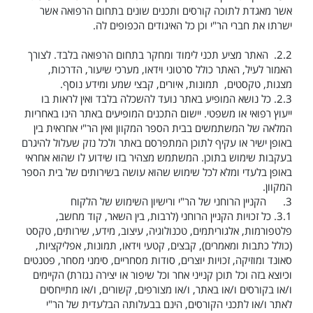
אשר מאגדת לתוכה קורסים ותכנים שונים בתחום הרפואה אשר
ישרתו את חברי הר"י וכן כל האיגודים הכפופים לה.
2.2.
האתר מציע תכני לימוד ומחקר בתחום הרפואה בלבד. לצורך
האמור לעיל, האתר כולל סרטוני וידאו, מערכי שיעור, הדרכות,
מצגות, טקסטים, תמונות, איורים, קבצי שמע ומידע נוסף.
2.3.
כל נושא המופיע באתר נועד להשכלה בלבד ואין לראות בו
ייעוץ רפואי או משפטי. יישום התכנים המופיעים באתר הינו באחריות
המלאה של המשתמשים בבית הספר המקוון ואין הר"י אחראית בין
באופן ישיר או עקיף לתוכן המתפרסם באתר ולכל נזק שעלול להיגרם
בעקבות שימוש בתוכן. המשתמש מצהיר בזו שידוע לו שהוא אחראי
באופן בלעדי ומלא לכל שימוש שהוא עושה בשירותים של בית הספר
המקוון.
3.
הקניין הרוחני של הר"י ורישיון השימוש של הלקוח
3.1.
כל זכויות הקניין הרוחני (לרבות, בין השאר, קוד מחשב,
פלטפורמות, אלגוריתמים, טכנולוגיה, עיצוב, מידע, שירותים, טקסט
(כולל כתבות ומאמרים), קבצים, קטעי וידאו, תמונות, אפליקציות,
סאונד ומוזיקה, זכויות יוצרים, סודות מסחריים, סימני מסחר, פטנטים
וכיוצא בזה וכל תוכן קנייני אחר וכל שיפור או יצירה נגזרת) הקיימים
ו/או בקורסים ו/או באתר, ו/או מצורפים, קשורים, ו/או מתייחסים
לאתר ו/או לתכני הקורסים, הינם בבעלותה הבלעדית של הר"י