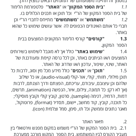
במסמך זה תהיינה משמעותם של המונחים הבאים כמצוין להלן:
1.1
"
בית הספר המקוון
" או "
האתר
" פלטפורמת הלימוד
של בית הספר המקוון של הר"י וכל תוכן או תכנים הכלולים בו.
1.2
"
משתמש
" או "
משתמשים
" מתייחס לחברי הר"י וכן
חברי כל אותם האיגודים הכפופים לה אשר עושים שימוש כל שהוא
באתר.
1.3
"קורסים"
קורסי הלימוד המקוונים המוצעים בבית
הספר המקוון
.
1.4
"
שימוש באתר
" כולל אך לא מוגבל לשימוש
בשירותים
המוצעים ו/או הניתנים באתר, וכן
לכל גרסה קיימת ומעודכנת של
האתר, שינוי, שיפור, עדכון ו/או שדרוג של האתר.
1.5
"
תוכן
" או "
תכנים
" כולל מידע מכל מין וסוג, לרבות כל
תוכן מילולי, חזותי, קולי, אור-קולי (
audio-visual
), או כל שילוב
שלהם וכן עיצובם, עיבודם, עריכתם, הפצתם ודרך הצגתם, לרבות
(אך לא רק): כל תמונה, צילום, איור, הנפשה (
animation
), תרשים,
דמות, הדמיה, דגימה (
sample
), סרטון, קובץ קולי וקובץ מוסיקלי;
כל תוכנה, קובץ, קוד מחשב, יישום, תסדיר (
format
), פרוטוקול,
מאגר נתונים וממשק וכל תו, סימן, סמל וצלמית (
icon
).
2.
תיאור האתר
2.1.
בית הספר המקוון של הר"י משמש במקום מפגש ווירטואלי בין
מעביר הקורס לבין המשתמש. בית הספר המקוון מורכב ממערכת