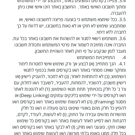
3.4.
צפייה בקורסים המוצעים באתר, תתבצע על ידי המשתמש
ומתוך חשבונו האישי באתר. החשבון באתר הינו אישי ואינו ניתן
להעברה.
3.5.
ככל שימצא משתמש כי בוצעה פריצה לחשבונו האישי, או
שמתבצע שימוש לא חוקי או לא נאות בחשבונו, יש לדווח על כך
לחברה ללא דיחוי.
3.6.
משתמש רשאי לסגור או להשהות את חשבונו באתר בכל עת.
החברה אינה מחויבת לשמור את פרטי המשתמש ותכולת חשבונו
מעבר לזמן שנקבע על פי חוק לאחר השהיית החשבון.
4.
התחייבויות המשתמש
4.1.
הנך מתחייב (א) לבצע אך ורק שימוש אישי למטרות לימוד
ומחקר שאינו מסחרי באתר ו/או בקורסים וזאת בכפוף לתנאי
השימוש; (ב) לא להתחזות לאחר; (ג) לא למכור, להעניק רישיון (או
רישיון משנה), להשכיר, להמחות, להעביר, לשעבד ו/או לחלוק עם
צד ג' כל חלק בזכויותיך תחת תנאי השימוש; (ד) לא להפנות לאתר
ו/או לקורסים על-ידי שימוש בלינקים עמוקים
(Deep Linking)
או
מסגור (
Framing
); (ה) לא לעשות שימוש באתר ו/או בקורסים ו/או
להפיץ כל חלק מהם באזורי שיפוט בהם פעולה זו ו/או כל חלק
מהשירות מהווים עבירה על החוק; (ו) לא לעשות, לעודד, לקדם,
להנחות ו/או לסייע לאחר לעשות באתר ו/או בקורסים כל שימוש
שאינו חוקי, פוגעני ו/או מזיק; (ז) לא לבקר באתר ו/או בקורסים ו/או
בכל חלק ממנו באופן בלתי מורשה ו/או לעשות שימוש באתר ו/או