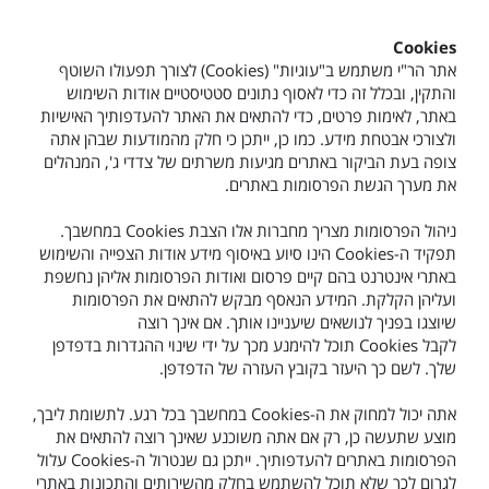
Cookies
אתר הר"י משתמש ב"עוגיות" (
Cookies
) לצורך תפעולו השוטף
והתקין, ובכלל זה כדי לאסוף נתונים סטטיסטיים אודות השימוש
באתר, לאימות פרטים, כדי להתאים את האתר להעדפותיך האישיות
ולצורכי אבטחת מידע. כמו כן, ייתכן כי חלק מהמודעות שבהן אתה
צופה בעת הביקור באתרים מגיעות משרתים של צדדי ג', המנהלים
את מערך הגשת הפרסומות באתרים.
ניהול הפרסומות מצריך מחברות אלו הצבת
Cookies
במחשבך.
תפקיד ה-
Cookies
הינו סיוע באיסוף מידע אודות הצפייה והשימוש
באתרי אינטרנט בהם קיים פרסום ואודות הפרסומות אליהן נחשפת
ועליהן הקלקת. המידע הנאסף מבקש להתאים את הפרסומות
שיוצגו בפניך לנושאים שיעניינו אותך. אם אינך רוצה
לקבל
Cookies
תוכל להימנע מכך על ידי שינוי ההגדרות בדפדפן
שלך. לשם כך היעזר בקובץ העזרה של הדפדפן.
אתה יכול למחוק את ה-
Cookies
במחשבך בכל רגע. לתשומת ליבך,
מוצע שתעשה כן, רק אם אתה משוכנע שאינך רוצה להתאים את
הפרסומות באתרים להעדפותיך. ייתכן גם שנטרול ה-
Cookies
עלול
לגרום לכך שלא תוכל להשתמש בחלק מהשירותים והתכונות באתרי