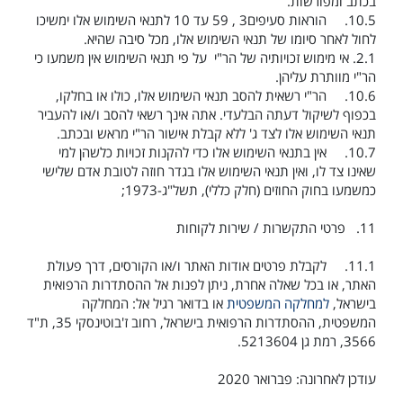
בכתב ומפורשות.
10.5.
הוראות סעיפים
3
,
9
5
עד
10
לתנאי השימוש אלו ימשיכו
לחול לאחר סיומו של תנאי השימוש אלו, מכל סיבה שהיא.
2.1.
אי מימוש זכויותיה של הר"י על פי תנאי השימוש אין משמעו כי
הר"י מוותרת עליהן.
10.6.
הר"י רשאית להסב תנאי השימוש אלו, כולו או בחלקו,
בכפוף לשיקול דעתה הבלעדי. אתה אינך רשאי להסב ו/או להעביר
תנאי השימוש אלו לצד ג' ללא קבלת אישור הר"י מראש ובכתב.
10.7.
אין בתנאי השימוש אלו כדי להקנות זכויות כלשהן למי
שאינו צד לו, ואין תנאי השימוש אלו בגדר חוזה לטובת אדם שלישי
כמשמעו בחוק החוזים (חלק כללי), תשל"ג-1973;
11.
פרטי התקשרות / שירות לקוחות
11.1.
לקבלת פרטים אודות האתר ו/או הקורסים, דרך פעולת
האתר, או בכל שאלה אחרת, ניתן לפנות אל ההסתדרות הרפואית
בישראל,
למחלקה המשפטית
או בדואר רגיל אל: המחלקה
המשפטית, ההסתדרות הרפואית בישראל, רחוב ז'בוטינסקי 35, ת"ד
3566, רמת גן 5213604
.
עודכן לאחרונה: פברואר 2020