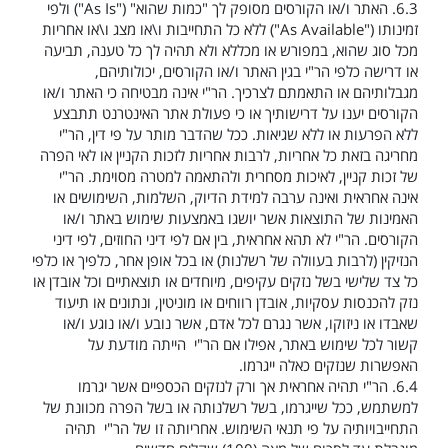
6.3.
האתר ו/או הקורסים מסופק לך "כמות שהוא" ("
As Is
") ולפי
זמינותו ("
As Available
") ללא כל התחייבות ו\או מצג ו\או אחריות
מכל סוג שהוא, במפורש או מכללא ולא תהיה לך כל טענה, תביעה
או דרישה כלפי הר"י בגין האתר ו/או הקורסים, יכולותיהם,
מגבלותיהם או התאמתם לצרכיך. הר"י אינה מבטיחה כי האתר ו/או
הקורסים יענו על דרישותיך או כי פעולת אתר האינטרנט תתבצע
ללא הפרעות או ללא שגיאות. ככל שהדבר מותר על פי דין, הר"י
מחריגה בזאת כל אחריות, לרבות אחריות לזכות הקניין או לאי הפרה
של זכות קניין, לאיכות מסחרית ולהתאמה למטרה מסוימת. הר"י
אינה אחראית ואינה ערבה למידת הדיוק, השלמות, השימושים או
האמינות של התוצאות אשר יושגו באמצעות שימוש באתר ו/או
הקורסים. הר"י לא תהא אחראית, בין אם לפי דיני החוזים, לפי דיני
הנזיקין (לרבות בעוולה של רשלנות) או בכל אופן אחר, כלפיך או כלפי
כל צד שלישי בשל נזקים עקיפים, מיוחדים או תוצאתיים וכל אובדן או
נזק להכנסות עסקיות, אובדן רווחים או מוניטין, ונתונים או תיעוד
שאבדו או ניזוקו, אשר נגרם לכל אדם, אשר נובע ו/או נוגע ו/או
קשור לכל שימוש באתר, אפילו אם הר"י הייתה מודעת על
האפשרות שנזקים כאלה ייגרמו.
6.4.
הר"י תהיה אחראית אך ורק לנזקים הכספיים אשר יגרמו
למשתמש, ככל שייגרמו, בשל רשלנותה או בשל הפרה מכוונת של
התחייבויותיה על פי תנאי השימוש. אחריותה זו של הר"י תהיה