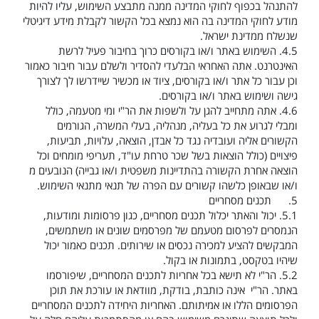
להתנהל בכפוף לחוקי המדינה ממנה מתבצע השימוש, עליו להיות
מודע לחוקי המדינה בה הוא נמצא בכל הקשור לקבלת מידע דיגיטלי
שנשלח ממדינת ישראל.
4.5.
השימוש באתר ו/או בקורסים כרוך בחיבור פעיל לרשת
האינטרנט. אתה האחראי הבלעדי להסדיר ולשלם עבור חיבור כאמור
וכן עבור כל אתר ו/או בקורסים, ציוד או מכשיר שיידרשו לך לצורך
גישה ושימוש באתר ו/או בקורסים.
4.6.
אתה מתחייב להגן על ולשפות את הר"י ומי מטעמה, כולל
ומבלי לגרוע את כל בעליה, מנהליה, בעלי המשרה, הגורמים
הקשורים אליה ועובדיה נגד כל אבדן, הוצאה, עלויות, תביעות,
פיצויים (כולל הוצאות בשל שכר טרחת עו"ד, תעריפי מומחים וכל
הוצאה אחרת הקשורה בהתדיינות משפטית ו/או גבייה) הנובעים מ
ו/או שבאופן כלשהו קשורים עם הפרה של תנאי מתנאי השימוש.
5.
תכנים מסחריים
5.1.
יכול והאתר יכלול תכנים מסחריים, כגון פרסומות ומודעות,
הנמסרים לפרסום מטעמם של מפרסמים שונים או משתמשים,
המבקשים להציע למכירה נכסים או שירותים. תכנים כאמור יכול
שיהיו בטקסט, בתמונות או בקול.
5.2.
הר"י לא תישא בכל אחריות לתכנים המסחריים, שיפורסמו
באתר. הר"י אינה כותבת, בודקת, מוודאת או עורכת את תוכן
הפרסומים הללו או אמיתותם. האחריות היחידה לתכנים המסחריים