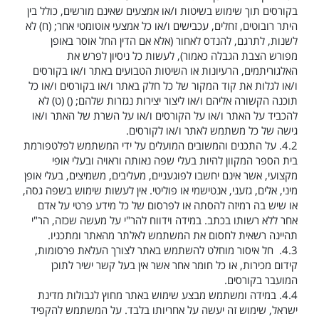
בקורסים תוך שימוש בשיטות ו/או אמצעים שאינם מורשים, כולל בין
היתר רובוטים, זחלים, עכבישים ו/או כל אמצעי אוטומטי אחר; (ח) לא
לשנות, לתרגם, להנדס לאחור (אלא אם הדין החל אוסר באופן
מפורש הצבת הגבלה כאמור), לעשות כל ניסיון לפרש את
האלגוריתמים, הרעיונות או השיטות הטבועים באתר ו/או בקורסים
ו/או לגלות את קוד המקור של כל חלק באתר ו/או בקורסים ו/או כל
תוכנה הקשורה אליהם ו/או ליצור יצירות נגזרות שלהם; () (ט) לא
להכביד על האתר ו/או על הקורסים ו/או על השרת של האתר ו/או
גישה של כל משתמש לאתר ו/או לקורסים.
4.2.
על התכנים והמשובים המועלים על ידי המשתמש לפלטפורמת
בית הספר המקוון להיות בעלי שפה נאותה וראויה ובעלי אופי
מקצועי, אשר אינם יחשבו לפוגעניים, מעליבים, משמיצים, בעלי אופן
מיני, אלים, גזעני, אנטישמי או פוליטי. אין לעשות שימוש בשפה גסה,
או שיש בה רמיזה להסתה או לפרסום של כל מידע פרטי על אדם
אחר ללא רשותו בכתב. במידה וידווח להר"י על מעשה שכזה, הר"י
תהיינה רשאית לחסום את המשתמש לאלתר מהאתר ומתכניו.
4.3.
חל איסור מוחלט להשתמש באתר לצורך העלאת פרסומות,
קידום מכירות, או כל חומר אחר אשר אין בעל קשר ישיר לתוכן
המועבר בקורסים.
4.4.
במידה ומשתמש מבצע שימוש באתר מחוץ לגבולות מדינת
ישראל, שימוש זה יעשה על אחריותו בלבד. על המשתמש להקפיד