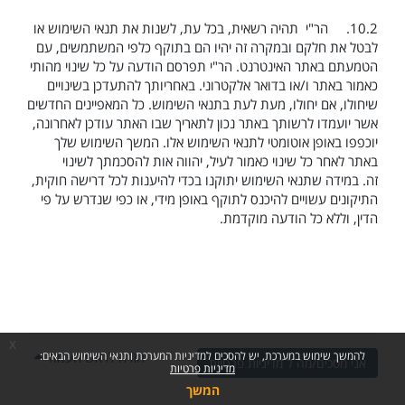
10.2.
הר"י תהיה רשאית, בכל עת, לשנות את תנאי השימוש או
לבטל את חלקם ובמקרה זה יהיו הם בתוקף כלפי המשתמשים, עם
הטמעתם באתר האינטרנט. הר"י תפרסם הודעה על כל שינוי מהותי
כאמור באתר ו/או בדואר אלקטרוני. באחריותך להתעדכן בשינויים
שיחולו, אם יחולו, מעת לעת בתנאי השימוש. כל המאפיינים החדשים
אשר יועמדו לרשותך באתר נכון לתאריך שבו האתר עודכן לאחרונה,
יוכפפו באופן אוטומטי לתנאי השימוש אלו. המשך השימוש שלך
באתר לאחר כל שינוי כאמור לעיל, יהווה אות להסכמתך לשינוי
זה.
במידה שתנאי השימוש יתוקנו בכדי להיענות לכל דרישה חוקית,
התיקונים עשויים להיכנס לתוקף באופן מידי, או כפי שנדרש על פי
הדין, וללא כל הודעה מוקדמת.
x
חזרה לראש העמוד
להמשך שימוש במערכת, יש להסכים למדיניות המערכת ותנאי השימוש הבאים:
אני מסכים/מה ל מדיניות פרטיות
מדיניות פרטיות
המשך