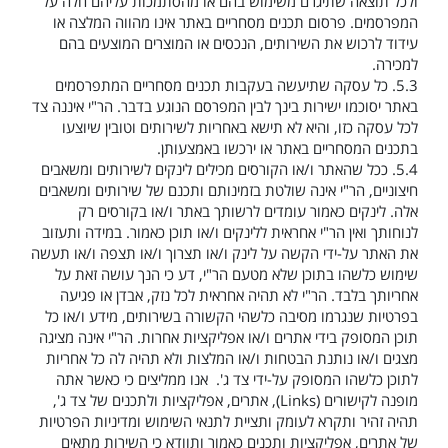
ולכל תוצאה שתיגרם משימוש בהם או מהסתמכות עליהם חלה על
המפרסמים. פרסום תכנים מסחריים באתר אינו מהווה המלצה או
עידוד לרכוש את השירותים, הנכסים או המוצרים המוצעים בהם
למכירה.
5.3.
כל עסקה שתיעשה בעקבות תכנים מסחריים המתפרסמים
באתר יסוכמו ישירות בינך לבין המפרסם הנוגע בדבר. הר"י איננה צד
לכל עסקה כזו, והיא לא תישא באחריות לשירותים וטובין שיוצעו
בתכנים המסחריים באתר או ירכשו באמצעותן.
5.4.
ככל שהאתר ו/או הקורסים מכילים לינקים לשירותים ומשאבים
חיצוניים, הר"י אינה שולטת בזמינותם ותכנם של שירותים ומשאבים
אלה. לינקים כאמור עומדים לרשותך באתר ו/או בקורסים רק
לנוחותך ואין הר"י אחראית ללינקים ו/או תוכן כאמור. במידה ותעזוב
את האתר על-ידי הקשה על לינק ו/או תצרוך ו/או תצפה ו/או תעשה
שימוש כלשהו בתוכן שלא מטעם הר"י, דע כי הנך עושה זאת על
אחריותך בלבד. הר"י לא תהיה אחראית לכל נזק, אבדן או פגיעה
בפרטיות שנגרמו מסיבה כלשהי הקשורה בשירותים, מידע ו/או כל
תוכן המסופק בידי אתרים ו/או אפליקציות אחרות. הר"י אינה מציגה
מצגים ו/או נותנת הבטחות ו/או המלצות ולא תהיה לה כל אחריות
לתוכן כלשהו המסופק על-ידי צד ג'. אנו ממליצים כי כאשר אתה
מופנה לקישורים
(Links)
, אתרים, אפליקציות ולתכנים של צד ג',
תהיה זהיר ותקרא לעומק ותציית לתנאי השימוש ומדיניות הפרטיות
של אתרים, אפליקציות ותכנים כאמור ותוודא כי השירות מתאים