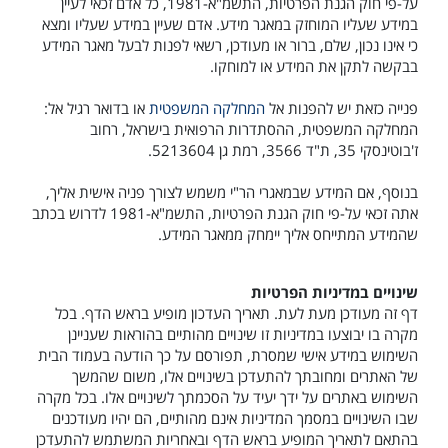
על-פי חוק הגנת הפרטיות, התשמ"א-1981, כל אדם זכאי לעיין
במידע שעליו המוחזק במאגר מידע. אדם שעיין במידע שעליו ומצא
כי אינו נכון, שלם, ברור או מעודכן, רשאי לפנות לבעל מאגר המידע
בבקשה לתקן את המידע או למוחקו.
פנייה כזאת יש להפנות אל
המחלקה המשפטית
או בדואר רגיל אל:
המחלקה המשפטית, ההסתדרות הרפואית בישראל, רחוב
ז'בוטינסקי 35, ת"ד 3566, רמת גן 5213604.
בנוסף, אם המידע שבמאגרי הר"י משמש לצורך פניה אישית אליך,
אתה זכאי על-פי חוק הגנת הפרטיות, התשמ"א-1981 לדרוש בכתב
שהמידע המתייחס אליך יימחק ממאגר המידע.
שינויים במדיניות הפרטיות
דף זה מעודכן מעת לעת. תאריך העדכון מופיע בראש הדף. בכל
מקרה בו יבוצעו במדיניות זו שינויים מהותיים בהוראות שעניינן
השימוש במידע אישי שמסרת, תפורסם על כך הודעה בעמוד הבית
של האתרים ומחובתך להתעדכן בשינויים אלו, משום שהמשך
השימוש באתרים על ידך יעיד על הסכמתך לשינויים אלו. בכל מקרה
שבו השינויים במסמך המדיניות אינם מהותיים, הם יהיו מעודכנים
בהתאם לתאריך המופיע בראש הדף ובאחריות המשתמש להתעדכן