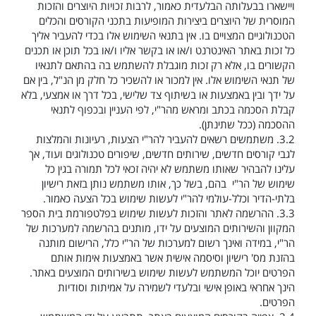
ויישארו בבעלותה הבלעדית כאמור, לרבות זכויות היוצרים והזכות
המוסרית של היוצרים ביצירות המופיעות בתכני הקורסים והכלים
הטכנולוגיים המצויים בו. אין בתנאי השימוש אלו בכדי להעביר אליך
כל זכות באתר האינטרנט ו/או או בקשר אליו ו/או בכל תוכן או תכנים
הקשורים בו, אלא רק זכות מוגבלת להשתמש בה בהתאם לתנאיו
של תנאי השימוש אלו. אין למכור או להשכיר כל חלק מן הנ"ל, בין אם
על ידך ובין באמצעות או בשיתוף צד שלישי, בכל דרך או אמצעי, בלא
קבלת הסכמה בכתב ומראש מהר"י, לפי העניין ובכפוף לתנאי
ההסכמה (ככל שתינתן).
3.2.
משתמשים רשאים להעביר להר"י הצעות, רעיונות והמלצות
לגבי קורסים חדשים, שירותים חדשים, שיפורים טכנולוגים ועוד, אך
עלינו להבהיר שאותו משתמש לא יהיה זכאי לכל תמורה בגין כל
שימוש של הר"י בהם, בשל כך, אותו משתמש נותן בזאת רישיון
בלתי-הדיר וכלל-עולמי להר"י לעשות שימוש בכל הצעה כאמור.
3.3.
ההרשמה לאתר והזכות לעשות שימוש בפלטפורמת בית הספר
המקוון והשירותים המוצעים על ידו, מותנים בהרשמה למערכות של
הר"י, במידה ואינך רשום למערכות של הר"י כלל, הרישום מותנה
בהזנת מס' רישיון וסיסמה אישית אשר באמצעות אימות אותם
הפרטים יוכל המשתמש לעשות שימוש בשירותים המוצעים באתר.
הינך אחראי באופן אישי ובלעדי לשמירה על אמיתות וסודיות
הפרטים.