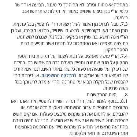
בתחילה אי-נוחות וכיו"ב. לא תהיה לך כל טענה, תביעה או דרישה
כלפי הר"י בגין ביצוע שינויים כאמור, או תקלות שיתרחשו אגב
ביצועם.
7.3.
מבלי לגרוע מן האמור לעיל רשאית הר"י להפסיק בכל עת את
מתן האתר ו/או בקורסים או לבצע בו שינויים, כולו או מקצתו, ועל כן
הר"י אינה תישא, במישרין או בעקיפין, בכל נזק שנגרם למשתמש
כתוצאה מצפייה ו/או הסתמכות על תכנים אשר מופיעים בבית
הספר המקוון.
7.4.
הר"י עושה מאמצים על מנת לשמור על תקינות בית הספר
המקוון על מנת שתהנה ותפיק תועלת רבה מהשימוש בה. במידה
שנודע לך על שגיאה או טעות כלשהי באתר האינטרנט, אנא הודע
לנו באמצעות דואר אלקטרוני
למחלקה המשפטית
. אין ביכולת הר"י
להבטיח שכל תקלה תבוא על פתרונה והר"י עומדת לרשותך בכל
בעיה פרטנית.
8.
סיום ההתקשרות
8.1.
בנוסף לאמור לעיל, הר"י תהיה רשאית להפסיק את האתר ו/או
הקורסים המסופקים עבור המשתמש באופן מוחלט או זמני, או
להגבילם, או לחסום את המשתמש מלבצע פעולות, אם קיים חשש
להפרת תנאי השימוש או לשימוש לא מורשה. הר"י לא תהיה חייבת
בהתרעה מראש אך תודיע למשתמש מייד עם החסימה באמצעות
אתר האינטרנט או דואר אלקטרוני.