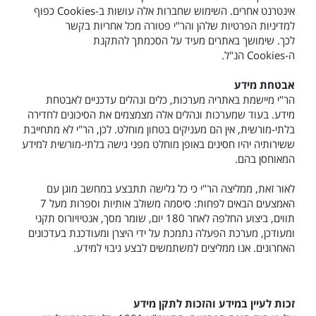
אינטרנט אחרים. השימוש שחברות אלה עושות ב-
Cookies
כפוף
למדיניות הפרטיות שלהן והר"י פטורה מכל אחריות בקשר
לכך. שימושך באתרים מעיד על הסכמתך להתקנת
ה-
Cookies
הנ"ל.
אבטחת מידע
הר"י מיישמת באתריה מערכות, כלים ונהלים עדכניים לאבטחת
מידע. בעוד שמערכות ונהלים אלה מצמצמים את הסיכונים לחדירה
בלתי-מורשית, אין הם מעניקים בטחון מוחלט. לכן, הר"י לא מתחייבת
ששירותיה יהיו חסינים באופן מוחלט מפני גישה בלתי-מורשית למידע
המאוחסן בהם.
לאור זאת, ממליצה הר"י כי כל גלישה תתבצע במחשב מוגן עם
האמצעים הבאים לפחות: סיסמה משולב אותיות וספרות מעל 7
תווים, ביצוע החלפה לאחר 180 יום, שומר מסך, אנטיויורוס תקני
ומעודכן, מערכת הפעלה נתמכת על ידי היצרן ומעודכנת בעדכונים
האחרונים. אנו ממליצים למשתמשים לבצע גיבוי למידע.
זכות לעיין במידע
והזכות לתקן מידע