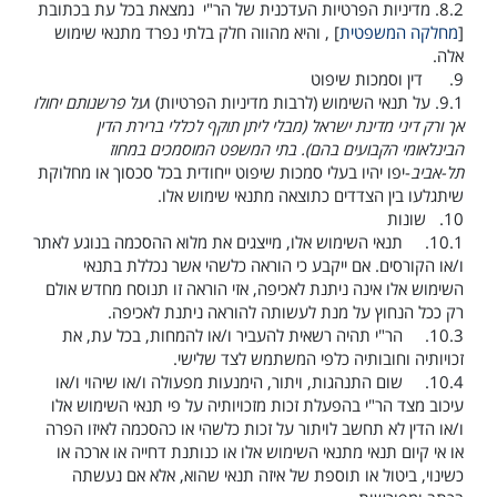
8.2.
מדיניות הפרטיות העדכנית של הר"י נמצאת בכל עת בכתובת
[
מחלקה המשפטית
] , והיא מהווה חלק בלתי נפרד מתנאי שימוש
אלה.
9.
דין וסמכות שיפוט
9.1.
על תנאי השימוש (לרבות מדיניות הפרטיות) ו
על פרשנותם יחולו
אך ורק דיני מדינת ישראל (מבלי ליתן תוקף לכללי ברירת הדין
הבינלאומי הקבועים בהם). בתי המשפט המוסמכים במחוז
תל-אביב
-יפו יהיו בעלי סמכות שיפוט ייחודית בכל סכסוך או מחלוקת
שיתגלעו בין הצדדים כתוצאה מתנאי שימוש אלו.
10.
שונות
10.1.
תנאי השימוש אלו, מייצגים את מלוא ההסכמה בנוגע לאתר
ו/או הקורסים. אם ייקבע כי הוראה כלשהי אשר נכללת בתנאי
השימוש אלו אינה ניתנת לאכיפה, אזי הוראה זו תנוסח מחדש אולם
רק ככל הנחוץ על מנת לעשותה להוראה ניתנת לאכיפה.
10.3.
הר"י תהיה רשאית להעביר ו/או להמחות, בכל עת, את
זכויותיה וחובותיה כלפי המשתמש לצד שלישי.
10.4.
שום התנהגות, ויתור, הימנעות מפעולה ו/או שיהוי ו/או
עיכוב מצד הר"י בהפעלת זכות מזכויותיה על פי תנאי השימוש אלו
ו/או הדין לא תחשב לויתור על זכות כלשהי או כהסכמה לאיזו הפרה
או אי קיום תנאי מתנאי השימוש אלו או כנותנת דחייה או ארכה או
כשינוי, ביטול או תוספת של איזה תנאי שהוא, אלא אם נעשתה